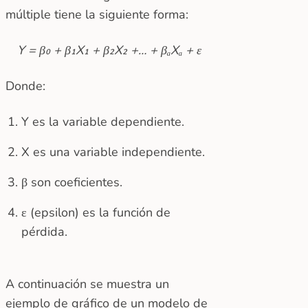
múltiple tiene la siguiente forma:
Y = β₀ + β₁X₁ + β₂X₂ +… + βₐXₐ + ε
Donde:
Y es la variable dependiente.
X es una variable independiente.
β son coeficientes.
ε (epsilon) es la función de
pérdida.
A continuación se muestra un
ejemplo de gráfico de un modelo de