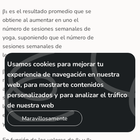
β₁ es el resultado promedio que se
obtiene al aumentar en uno el
número de sesiones semanales de
yoga, suponiendo que el número de
sesiones semanales de
levantamiento de pesas no cambie.
Usamos cookies para mejorar tu
β₂ indica el cambio promedio en el
experiencia de navegación en nuestra
resultado que se consigue al
web, para mostrarte contenidos
aumentar en uno el número de
personalizados y para analizar el tráfico
sesiones semanales de
de nuestra web
levantamiento de pesas, sin cambiar
el número de sesiones semanales de
Maravillosamente
yoga.
En función de los valores de β₁ y β₂,