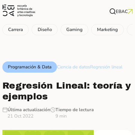
EBAC
Carrera
Diseño
Gaming
Marketing
P
Programación & Data
Ciencia de datos
Regresión lineal
Regresión Lineal: teoría y
ejemplos
Última actualización
Tiempo de lectura
21 Oct 2022
9 min