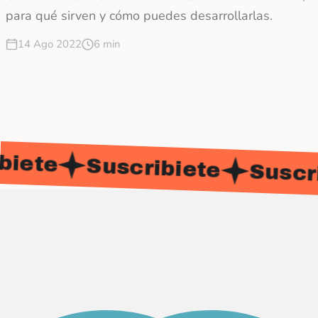
para qué sirven y cómo puedes desarrollarlas.
14 Ago 2022
6 min
biete
Suscribiete
Suscri