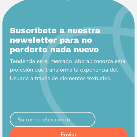
Descuento hasta
80%
No pierdas la oportunidad
de convertirte en un
Suscríbete a nuestra
profesional!
newsletter para no
Tener tiempo para
0-5:0-28:0-4
perderte nada nuevo
Empieza a aprender
Tendencia en el mercado laboral: conozca esta
profesión que transforma la experiencia del
Usuario a través de elementos textuales.