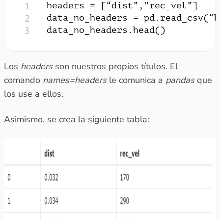
headers = [“dist”,”rec_vel”]
1
data_no_headers = pd.read_csv(“h
2
data_no_headers.head()
3
Los
headers
son nuestros propios títulos. El
comando
names=headers
le comunica a
pandas
que
los use a ellos.
Asimismo, se crea la siguiente tabla: