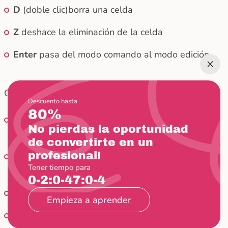
D
(doble clic)borra una celda
Z
deshace la eliminación de la celda
Enter
pasa del modo comando al modo edición
Otros atajos
Descuento hasta
80%
Shift + tab
muestra la documentación del objeto
No pierdas la oportunidad
agregado a la celda
de convertirte en un
profesional!
Esc + F
busca y reemplaza la información en el
Tener tiempo para
código
0-2:0-47:0-4
Esc + 0
cambia la salida de la celda
Empieza a aprender
Shift + J o Shift + abajo
selecciona una celda