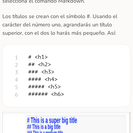
selecciona el comando Markdown.
Los títulos se crean con el símbolo #. Usando el
carácter del número uno, agrandarás un título
superior, con el dos lo harás más pequeño. Así:
# <h1>
1
## <h2>
2
### <h3>
3
#### <h4>
4
##### <h5>
5
###### <h6>
6