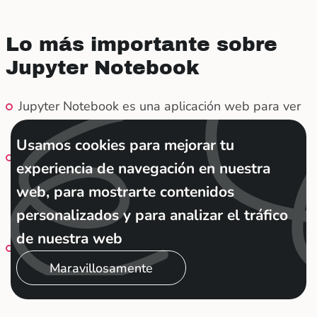
Lo más importante sobre
Jupyter Notebook
Jupyter Notebook es una aplicación web para ver
fragmentos de código mientras estás escribiendo.
Usamos cookies para mejorar tu
Jupyter Notebook se utiliza más que nada para
experiencia de navegación en nuestra
visualizar datos en big data y ciencia de datos. Es
web, para mostrarte contenidos
compatible con la mayoría de los lenguajes de
personalizados y para analizar el tráfico
programación pero con Python es lo máximo.
de nuestra web
Jupyter Notebook se ejecuta en la nube o en una
computadora. La primera forma es más fácil, pero
Maravillosamente
la segunda es más eficiente.