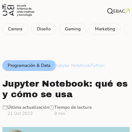
EBAC
Carrera
Diseño
Gaming
Marketing
P
Programación & Data
Jupyter Notebook
Python
Jupyter Notebook: qué es
y cómo se usa
Última actualización
Tiempo de lectura
21 Oct 2022
9 min